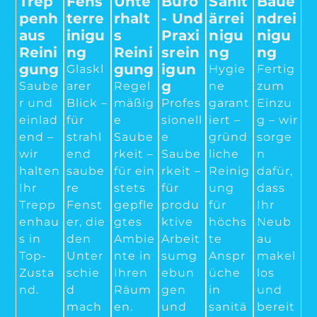
Trep
Fens
Unte
Büro
Sanit
Baue
Penh
Terre
Rhalt
- Und
Ärrei
Ndrei
Aus
Inigu
S
Praxi
Nigu
Nigu
Reini
Ng
Reini
Srein
Ng
Ng
Gung
Gung
Igun
Glaskl
Hygie
Fertig
G
Saube
arer
Regel
ne
zum
r und
Blick –
mäßig
Profes
garant
Einzu
einlad
für
e
sionell
iert –
g – wir
end –
strahl
Saube
e
gründ
sorge
wir
end
rkeit –
Saube
liche
n
halten
saube
für ein
rkeit –
Reinig
dafür,
Ihr
re
stets
für
ung
dass
Trepp
Fenst
gepfle
produ
für
Ihr
enhau
er, die
gtes
ktive
höchs
Neub
s in
den
Ambie
Arbeit
te
au
Top-
Unter
nte in
sumg
Anspr
makel
Zusta
schie
Ihren
ebun
üche
los
nd.
d
Räum
gen
in
und
mach
en.
und
sanitä
bereit