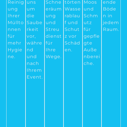
Reinig
uns
Schne
törten
Moos
ende
ung
um
eräum
Wasse
und
Böde
Ihrer
die
ung
rablau
Schm
n in
Müllto
Saube
und
f und
utz
jedem
nnen
rkeit
Streu
Schut
für
Raum.
für
vor,
dienst
z vor
gepfle
mehr
währe
für
Schäd
gte
Hygie
nd
Ihre
en.
Auße
ne.
und
Wege.
nberei
nach
che.
Ihrem
Event.