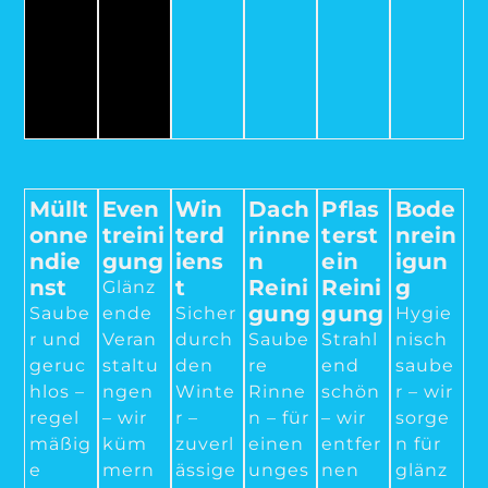
Müllt
Even
Win
Dach
Pflas
Bode
Onne
Treini
Terd
Rinne
Terst
Nrein
Ndie
Gung
Iens
N
Ein
Igun
Nst
T
Reini
Reini
G
Glänz
Gung
Gung
Saube
ende
Sicher
Hygie
r und
Veran
durch
Saube
Strahl
nisch
geruc
staltu
den
re
end
saube
hlos –
ngen
Winte
Rinne
schön
r – wir
regel
– wir
r –
n – für
– wir
sorge
mäßig
küm
zuverl
einen
entfer
n für
e
mern
ässige
unges
nen
glänz